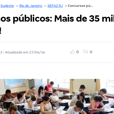
Sudeste
››
Rio de Janeiro
››
SEFAZ RJ
››
Concursos públicos: Mais de 35 mil vagas abertas!
s públicos: Mais de 35 mi
!
0
0
13
• Atualizado em
27/04/16