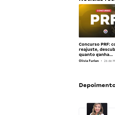
Concurso PRF: 
reajuste, descu
quanto ganha…
Olivia Furlan
•
26 de M
Depoimentos