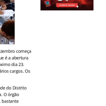
 dezembro começa
ue é a abertura
óximo dia 23.
rios cargos. Os
de do Distrito
a. O órgão
, bastante