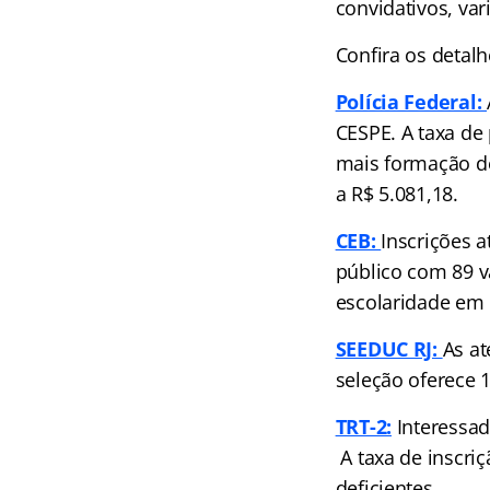
convidativos, var
Confira os detalh
Polícia Federal:
CESPE. A taxa de 
mais formação de
a R$ 5.081,18.
CEB:
Inscrições a
público com 89 v
escolaridade em d
SEEDUC RJ:
As at
seleção oferece 
TRT-2:
Interessad
A taxa de inscri
deficientes.