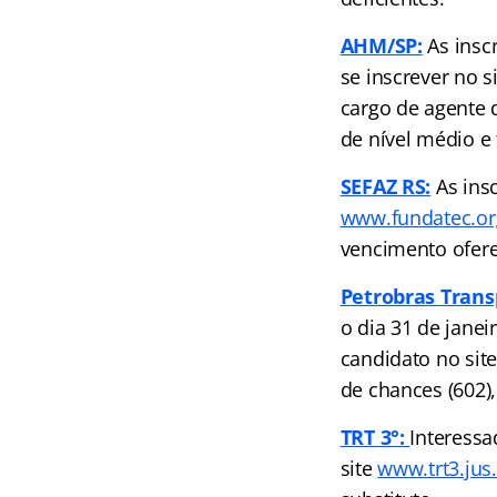
AHM/SP:
As insc
se inscrever no s
cargo de agente 
de nível médio e 
SEFAZ RS:
As insc
www.fundatec.or
vencimento ofere
Petrobras Trans
o dia 31 de janei
candidato no sit
de chances (602)
TRT 3°:
Interessa
site
www.trt3.jus