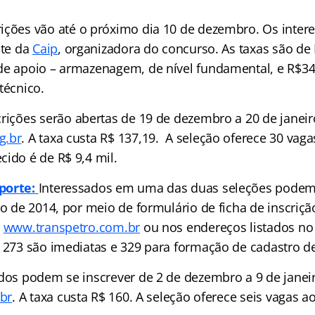
rições vão até o próximo dia 10 de dezembro. Os inte
ite da
Caip
, organizadora do concurso. As taxas são de
de apoio – armazenagem, de nível fundamental, e R$34
técnico.
rições serão abertas de 19 de dezembro a 20 de janeiro
g.br
. A taxa custa R$ 137,19. A seleção oferece 30 vaga
cido é de R$ 9,4 mil.
porte:
Interessados em uma das duas seleções podem 
ro de 2014, por meio de formulário de ficha de inscriç
e
www.transpetro.com.br
ou nos endereços listados no e
, 273 são imediatas e 329 para formação de cadastro de
dos podem se inscrever de 2 de dezembro a 9 de janeir
.br
. A taxa custa R$ 160. A seleção oferece seis vagas ao