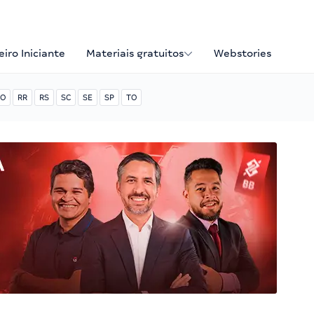
iro Iniciante
Materiais gratuitos
Webstories
O
RR
RS
SC
SE
SP
TO