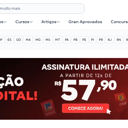
os
Cursos
Artigos
Gran Aprovados
Concurse
DF
ES
GO
MA
MG
MS
MT
PA
PB
PE
PI
PR
RJ
RN
R