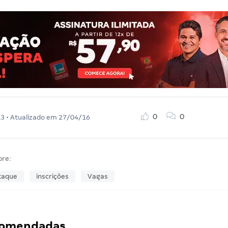
0
0
13
• Atualizado em
27/04/16
bre:
taque
inscrições
Vagas
ecomendadas