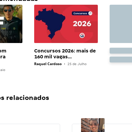
com
Concursos 2026: mais de
bra
160 mil vagas…
Raquel Cardoso
•
25 de Julho
aio
 relacionados