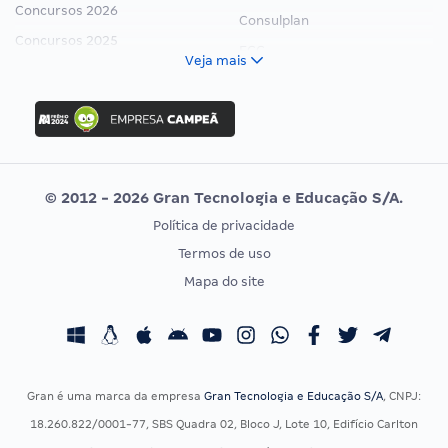
Concursos 2026
Consulplan
Concursos 2025
FCC
Veja mais
Concurso Nacional Unificado
FGV
Concurso Ibama
Idecan
Concurso MPU
Selecon
Editais publicados
Uniase
© 2012 - 2026 Gran Tecnologia e Educação S/A.
Vunesp
Política de privacidade
CONCURSOS POR PROFISSÃO
EXAME DE ORDEM
Termos de uso
Concursos Administrativos
OAB
Mapa do site
Concursos Educação
Prova OAB
Concursos Fiscais
Calendário OAB
Concursos Jurídicos
Questões OAB
Concursos Militares
Recursos OAB
Gran é uma marca da empresa
Gran Tecnologia e Educação S/A
, CNPJ:
Concursos Policiais
Exame de Ordem
18.260.822/0001-77, SBS Quadra 02, Bloco J, Lote 10, Edifício Carlton
Concursos Saúde