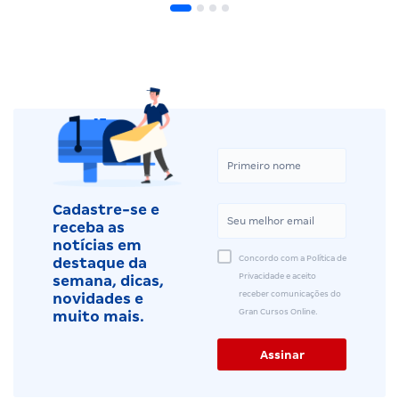
Cadastre-se e
receba as
notícias em
Concordo com a Política de
destaque da
Privacidade e aceito
semana, dicas,
receber comunicações do
novidades e
Gran Cursos Online.
muito mais.