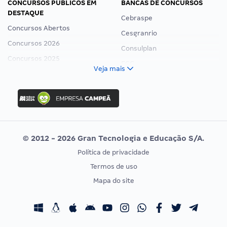
CONCURSOS PÚBLICOS EM
BANCAS DE CONCURSOS
DESTAQUE
Cebraspe
Concursos Abertos
Cesgranrio
Concursos 2026
Consulplan
Concursos 2025
FCC
Veja mais
Concurso Nacional Unificado
FGV
Concurso Ibama
Idecan
Concurso MPU
Selecon
Editais publicados
Uniase
© 2012 - 2026 Gran Tecnologia e Educação S/A.
Vunesp
Política de privacidade
CONCURSOS POR PROFISSÃO
EXAME DE ORDEM
Termos de uso
Concursos Administrativos
OAB
Mapa do site
Concursos Educação
Prova OAB
Concursos Fiscais
Calendário OAB
Concursos Jurídicos
Questões OAB