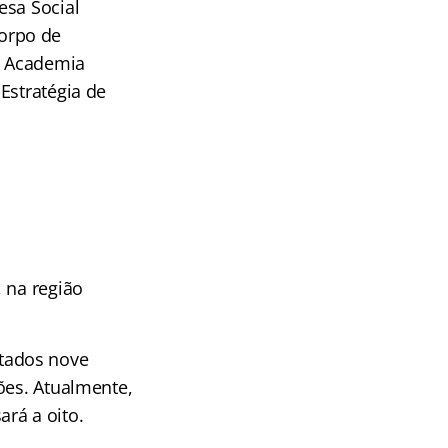
esa Social
Corpo de
), Academia
Estratégia de
 na região
tados nove
ões. Atualmente,
rá a oito.