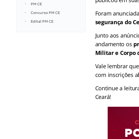
publicou em suas
PM CE
Foram anunciada
Concurso PM CE
segurança do C
Edital PM CE
Junto aos anúnci
andamento os
pr
Militar e Corpo
Vale lembrar qu
com inscrições a
Continue a leitu
Ceará!