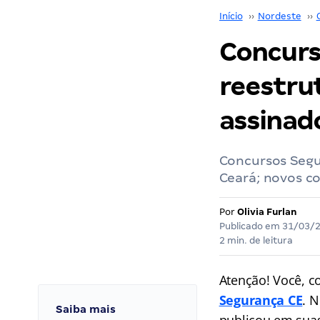
Início
››
Nordeste
››
Concurs
reestru
assinad
Concursos Segu
Ceará; novos c
Por
Olivia Furlan
Publicado em
31/03/
2 min. de leitura
Atenção! Você, c
Segurança CE
. 
Saiba mais