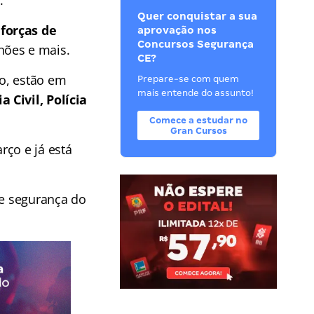
.
Quer conquistar a sua
forças de
aprovação nos
Concursos Segurança
hões e mais.
CE?
o, estão em
Prepare-se com quem
mais entende do assunto!
 Civil, Polícia
Comece a estudar no
Gran Cursos
rço e já está
de segurança do