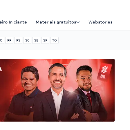
iro Iniciante
Materiais gratuitos
Webstories
O
RR
RS
SC
SE
SP
TO