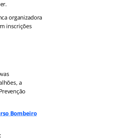
er.
nca organizadora
m inscrições
ovas
alhões, a
 Prevenção
rso Bombeiro
: