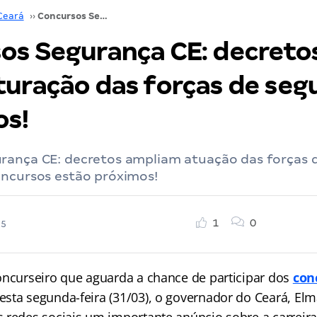
Ceará
››
Concursos Segurança CE: decretos de reestruturação das forças de segurança assinados!
os Segurança CE: decreto
turação das forças de seg
os!
rança CE: decretos ampliam atuação das forças 
oncursos estão próximos!
1
0
25
oncurseiro que aguarda a chance de participar dos
con
Nesta segunda-feira (31/03), o governador do Ceará, Elm