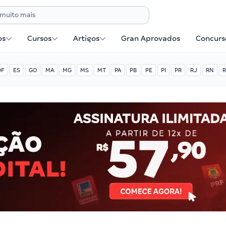
os
Cursos
Artigos
Gran Aprovados
Concurse
DF
ES
GO
MA
MG
MS
MT
PA
PB
PE
PI
PR
RJ
RN
R