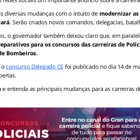
 redes sociais um importante anúncio sobre a carreira
s diversas mudanças com o intuito de
modernizar as 
eará
. Serão criados novos comandos, delegacias, batal
os, o governador também deixou claro que, em paralel
eparativos para os concursos das carreiras de Polícia
 de Bombeiros.
e o
concurso Delegado CE
foi publicado no dia 14 de ma
bertas.
ra e entenda as principais mudanças para as carreiras 