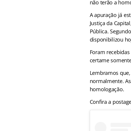
não terão a homo
A apuração já es
Justiça da Capit
Pública. Segundo
disponibilizou h
Foram recebidas 
certame somente 
Lembramos que, 
normalmente. As 
homologação.
Confira a postag