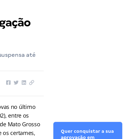
ogação
suspensa até
ovas no último
2), entre os
l de Mato Grosso
Quer conquistar a sua
e os certames,
aprovação em