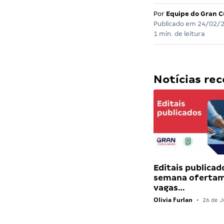
Por
Equipe do Gran C
Publicado em
24/02/
1 min. de leitura
Notícias r
Editais publicad
semana ofertam
vagas…
Olivia Furlan
•
26 de J