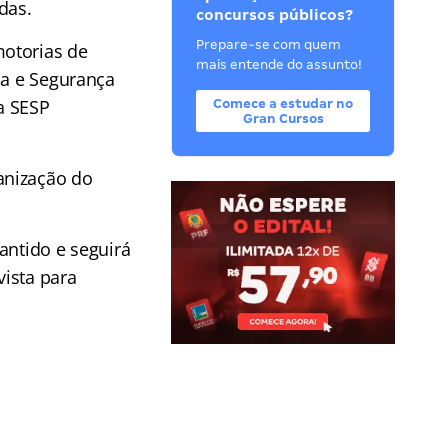
das.
concursos públicos?
Prepare-se com quem
motorias de
mais entende do assunto!
ia e Segurança
a SESP
Comece a estudar no
Gran Cursos
anização do
ntido e seguirá
ista para