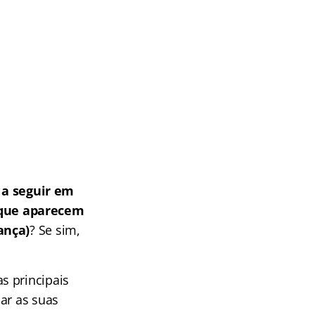
a seguir em
 que aparecem
ança)
? Se sim,
s principais
ar as suas