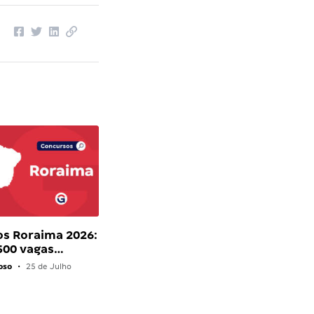
s Roraima 2026:
500 vagas…
oso
•
25 de Julho