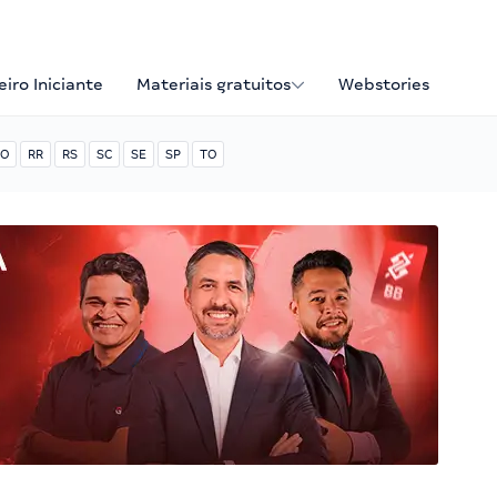
iro Iniciante
Materiais gratuitos
Webstories
O
RR
RS
SC
SE
SP
TO