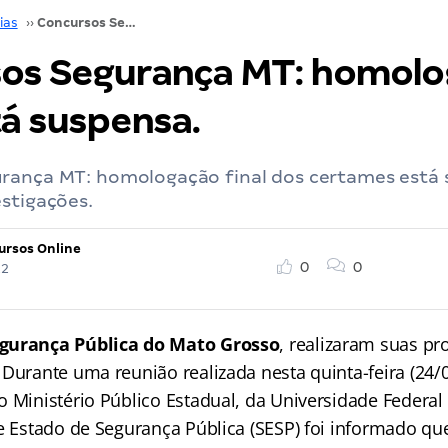
ias
››
Concursos Segurança MT: homologação final está suspensa.
os Segurança MT: homol
tá suspensa.
rança MT: homologação final dos certames está 
stigações.
ursos Online
0
0
22
gurança Pública do Mato Grosso
, realizaram suas pr
Durante uma reunião realizada nesta quinta-feira (24/0
o Ministério Público Estadual, da Universidade Federa
de Estado de Segurança Pública (SESP) foi informado qu