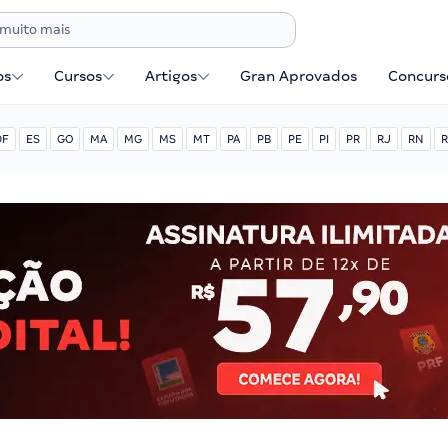
os
Cursos
Artigos
Gran Aprovados
Concurse
DF
ES
GO
MA
MG
MS
MT
PA
PB
PE
PI
PR
RJ
RN
R