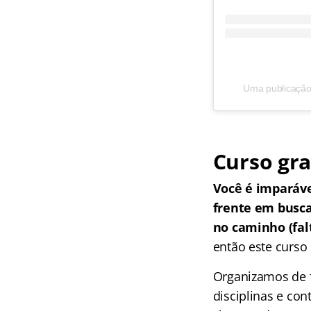
Uma publicação 
Curso gra
Você é imparáv
frente em busc
no caminho (falt
então este curso 
Organizamos de f
disciplinas e co