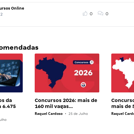
ursos Online
0
0
22
ecomendadas
os da
Concursos 2026: mais de
Concurso
 6.475
160 mil vagas…
mais de 
Raquel Cardoso
Raquel Card
•
25 de Julho
ulho