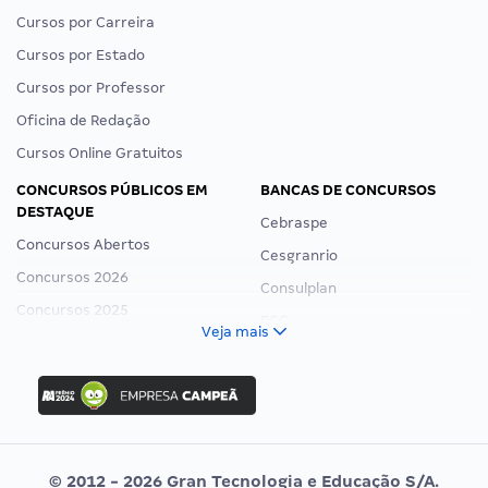
Cursos por Carreira
Cursos por Estado
Cursos por Professor
Oficina de Redação
Cursos Online Gratuitos
CONCURSOS PÚBLICOS EM
BANCAS DE CONCURSOS
DESTAQUE
Cebraspe
Concursos Abertos
Cesgranrio
Concursos 2026
Consulplan
Concursos 2025
FCC
Veja mais
Concurso Nacional Unificado
FGV
Concurso Ibama
Idecan
Concurso MPU
Selecon
Editais publicados
Uniase
© 2012 - 2026 Gran Tecnologia e Educação S/A.
Vunesp