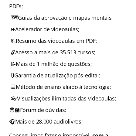
PDFs;
🗺️Guias da aprovação e mapas mentais;
⏩Acelerador de videoaulas;
📃Resumo das videoaulas em PDF;
🔓Acesso a mais de 35.513 cursos;
📝Mais de 1 milhão de questões;
🔃Garantia de atualização pós-edital;
💻Método de ensino aliado à tecnologia;
👓Visualizações ilimitadas das videoaulas;
🧑‍🏫Fórum de dúvidas;
🎧Mais de 28.000 audiolivros;
Conseguimos fazer o impossível,
com a