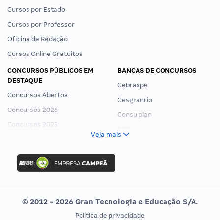
Cursos por Estado
Cursos por Professor
Oficina de Redação
Cursos Online Gratuitos
CONCURSOS PÚBLICOS EM
BANCAS DE CONCURSOS
DESTAQUE
Cebraspe
Concursos Abertos
Cesgranrio
Concursos 2026
Consulplan
Concursos 2025
FCC
Veja mais
Concurso Nacional Unificado
FGV
Concurso Ibama
Idecan
Concurso MPU
Selecon
Editais publicados
Uniase
© 2012 - 2026 Gran Tecnologia e Educação S/A.
Vunesp
Política de privacidade
CONCURSOS POR PROFISSÃO
EXAME DE ORDEM