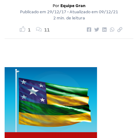
Por
Equipe Gran
Publicado em
29/12/17
• Atualizado em
09/12/21
2 min. de leitura
1
11