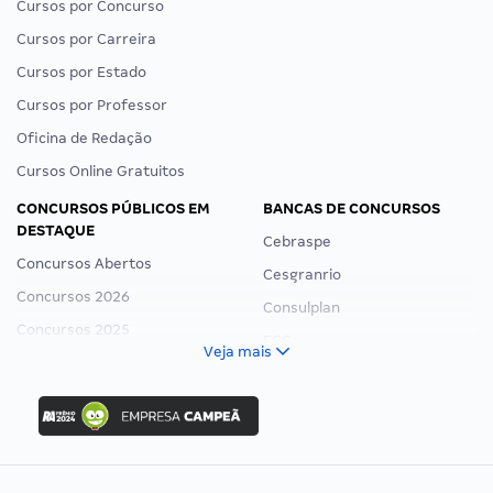
Cursos por Concurso
Cursos por Carreira
Cursos por Estado
Cursos por Professor
Oficina de Redação
Cursos Online Gratuitos
CONCURSOS PÚBLICOS EM
BANCAS DE CONCURSOS
DESTAQUE
Cebraspe
Concursos Abertos
Cesgranrio
Concursos 2026
Consulplan
Concursos 2025
FCC
Veja mais
Concurso Nacional Unificado
FGV
Concurso Ibama
Idecan
Concurso MPU
Selecon
Editais publicados
Uniase