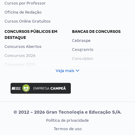
Cursos por Professor
Oficina de Redação
Cursos Online Gratuitos
CONCURSOS PÚBLICOS EM
BANCAS DE CONCURSOS
DESTAQUE
Cebraspe
Concursos Abertos
Cesgranrio
Concursos 2026
Consulplan
Concursos 2025
FCC
Veja mais
Concurso Nacional Unificado
FGV
Concurso Ibama
Idecan
Concurso MPU
Selecon
Editais publicados
Uniase
© 2012 - 2026 Gran Tecnologia e Educação S/A.
Vunesp
Política de privacidade
CONCURSOS POR PROFISSÃO
EXAME DE ORDEM
Termos de uso
Concursos Administrativos
OAB