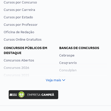
Cursos por Concurso
Cursos por Carreira
Cursos por Estado
Cursos por Professor
Oficina de Redação
Cursos Online Gratuitos
CONCURSOS PÚBLICOS EM
BANCAS DE CONCURSOS
DESTAQUE
Cebraspe
Concursos Abertos
Cesgranrio
Concursos 2026
Consulplan
Concursos 2025
FCC
Veja mais
Concurso Nacional Unificado
FGV
Concurso Ibama
Idecan
Concurso MPU
Selecon
Editais publicados
Uniase