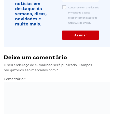
notícias em
Concordo com a Política de
destaque da
Privacidade e aceito
semana, dicas,
receber comunicações do
novidades e
Gran Cursos Online.
muito mais.
Deixe um comentário
O seu endereço de e-mail não será publicado.
Campos
obrigatórios são marcados com
*
Comentário
*