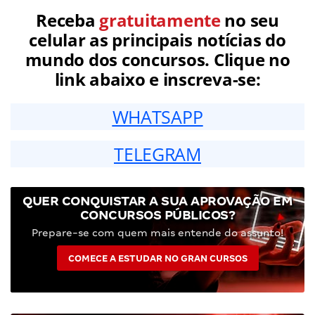
Receba
gratuitamente
no seu
celular as principais notícias do
mundo dos concursos. Clique no
link abaixo e inscreva-se:
WHATSAPP
TELEGRAM
QUER CONQUISTAR A SUA APROVAÇÃO EM
CONCURSOS PÚBLICOS?
Prepare-se com quem mais entende do assunto!
COMECE A ESTUDAR NO GRAN CURSOS