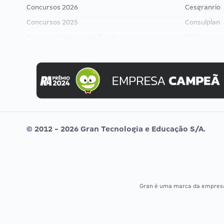
Concursos 2026
Cesgranrio
Concursos 2025
Consulplan
Concurso Nacional Unificado
FCC
Concurso Ibama
FGV
Concurso MPU
Idecan
Editais publicados
Selecon
Uniase
Vunesp
© 2012 - 2026 Gran Tecnologia e Educação S/A.
Gran é uma marca da empre