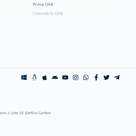
Prova OAB
Calendário OAB
Questões OAB
Recursos OAB
Exame de Ordem
co J, Lote 10, Edifício Carlton