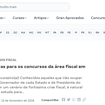
os
Cursos
Artigos
Gran Aprovados
Concurse
DF
ES
GO
MA
MG
MS
MT
PA
PB
PE
PI
PR
RJ
RN
R
OS FISCAL
as para os concursos da área fiscal em
curseiro(a)! Conhecidos aqueles que irão ocupar
 Governador de cada Estado e de Presidente do
m um cenário de fortíssima crise fiscal, é natural
 estuda para…
Compartilhe:
15 de Novembro de 2018