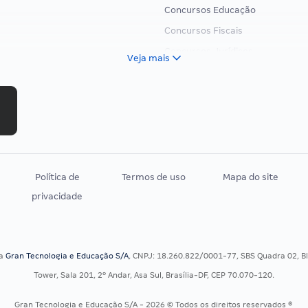
Concursos Educação
Concursos Fiscais
Concursos Jurídicos
Veja mais
Concursos Militares
Concursos Policiais
Concursos Saúde
Concursos Tribunais
Residência Multiprofissional
Política de
Termos de uso
Mapa do site
privacidade
sa
Gran Tecnologia e Educação S/A
, CNPJ: 18.260.822/0001-77, SBS Quadra 02, Blo
Tower, Sala 201, 2º Andar, Asa Sul, Brasília-DF, CEP 70.070-120.
Gran Tecnologia e Educação S/A - 2026 © Todos os direitos reservados ®