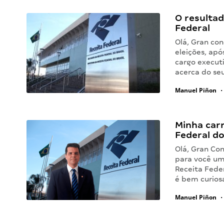
O resultad
Federal
Olá, Gran con
eleições, apó
cargo executi
acerca do se
Manuel Piñon
•
Minha carr
Federal do
Olá, Gran Con
para você um
Receita Feder
é bem curios
Manuel Piñon
•