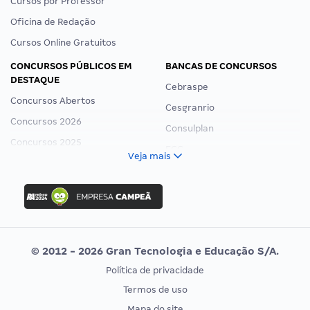
Cursos por Professor
Oficina de Redação
Cursos Online Gratuitos
CONCURSOS PÚBLICOS EM
BANCAS DE CONCURSOS
DESTAQUE
Cebraspe
Concursos Abertos
Cesgranrio
Concursos 2026
Consulplan
Concursos 2025
FCC
Veja mais
Concurso Nacional Unificado
FGV
Concurso Ibama
Idecan
Concurso MPU
Selecon
Editais publicados
Uniase
© 2012 - 2026 Gran Tecnologia e Educação S/A.
Vunesp
Política de privacidade
CONCURSOS POR PROFISSÃO
EXAME DE ORDEM
Termos de uso
Concursos Administrativos
OAB
Mapa do site