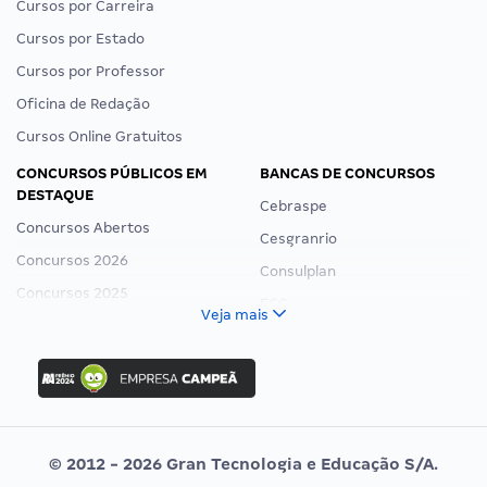
Cursos por Carreira
Cursos por Estado
Cursos por Professor
Oficina de Redação
Cursos Online Gratuitos
CONCURSOS PÚBLICOS EM
BANCAS DE CONCURSOS
DESTAQUE
Cebraspe
Concursos Abertos
Cesgranrio
Concursos 2026
Consulplan
Concursos 2025
FCC
Veja mais
Concurso Nacional Unificado
FGV
Concurso Ibama
Idecan
Concurso MPU
Selecon
Editais publicados
Uniase
© 2012 - 2026 Gran Tecnologia e Educação S/A.
Vunesp