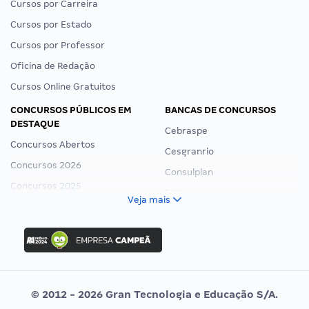
Cursos por Carreira
Cursos por Estado
Cursos por Professor
Oficina de Redação
Cursos Online Gratuitos
CONCURSOS PÚBLICOS EM
BANCAS DE CONCURSOS
DESTAQUE
Cebraspe
Concursos Abertos
Cesgranrio
Concursos 2026
Consulplan
Concursos 2025
FCC
Veja mais
Concurso Nacional Unificado
FGV
Concurso Ibama
Idecan
Concurso MPU
Selecon
Editais publicados
Uniase
© 2012 - 2026 Gran Tecnologia e Educação S/A.
Vunesp