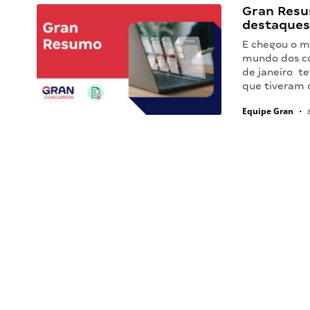
Gran Resu
destaques
E chegou o m
mundo dos co
de janeiro t
que tiveram 
Equipe Gran
•
6