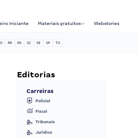
iro Iniciante
Materiais gratuitos
Webstories
O
RR
RS
SC
SE
SP
TO
Editorias
Carreiras
Policial
Fiscal
Tribunais
Jurídico