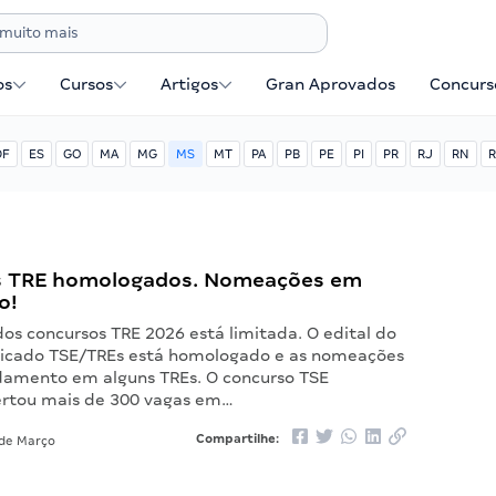
os
Cursos
Artigos
Gran Aprovados
Concurse
DF
ES
GO
MA
MG
MS
MT
PA
PB
PE
PI
PR
RJ
RN
R
s TRE homologados. Nomeações em
o!
dos concursos TRE 2026 está limitada. O edital do
ficado TSE/TREs está homologado e as nomeações
amento em alguns TREs. O concurso TSE
ertou mais de 300 vagas em…
Compartilhe:
de Março