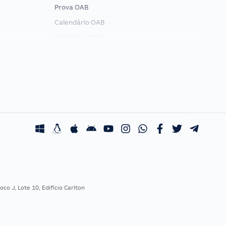
Prova OAB
Calendário OAB
Questões OAB
Recursos OAB
Exame de Ordem
co J, Lote 10, Edifício Carlton