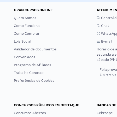
GRAN CURSOS ONLINE
ATENDIME
Quem Somos
Central d
Como Funciona
Chat
Como Comprar
WhatsAp
Loja Social
E-mail
Validador de documentos
Horário de 
segunda a s
Conveniados
sábado (9h 
Programa de Afiliados
Foi aprov
Trabalhe Conosco
Envie-nos 
Preferências de Cookies
CONCURSOS PÚBLICOS EM DESTAQUE
BANCAS DE
Concursos Abertos
Cebraspe