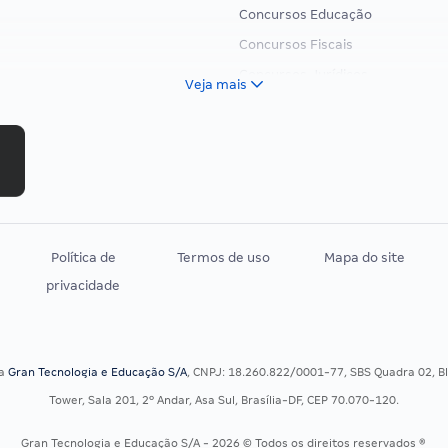
Concursos Educação
Concursos Fiscais
Concursos Jurídicos
Veja mais
Concursos Militares
Concursos Policiais
Concursos Saúde
Concursos Tribunais
Residência Multiprofissional
Política de
Termos de uso
Mapa do site
privacidade
sa
Gran Tecnologia e Educação S/A
, CNPJ: 18.260.822/0001-77, SBS Quadra 02, Blo
Tower, Sala 201, 2º Andar, Asa Sul, Brasília-DF, CEP 70.070-120.
Gran Tecnologia e Educação S/A - 2026 © Todos os direitos reservados ®