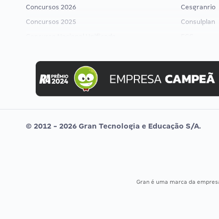
Concursos 2026
Cesgranrio
Concursos 2025
Consulplan
Concurso Nacional Unificado
FCC
Concurso Ibama
FGV
Concurso MPU
Idecan
Editais publicados
Selecon
Uniase
Vunesp
© 2012 - 2026 Gran Tecnologia e Educação S/A.
Gran é uma marca da empre