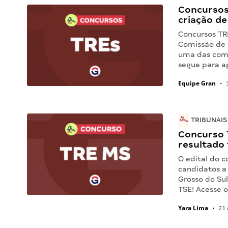
Concursos
criação d
Concursos TR
Comissão de 
uma das comi
segue para a
Equipe Gran
•
1
TRIBUNAIS
Concurso T
resultado 
O edital do 
candidatos a
Grosso do Su
TSE! Acesse o
Yara Lima
•
21 