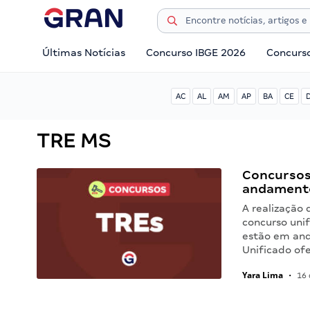
Últimas Notícias
Concurso IBGE 2026
Concurs
AC
AL
AM
AP
BA
CE
TRE MS
Concurso
andament
A realização 
concurso uni
estão em and
Unificado of
Yara Lima
•
16 