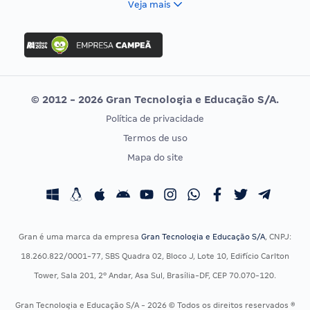
Veja mais
Concurso Nacional Unificado
FGV
Concurso Ibama
Idecan
Concurso MPU
Selecon
Editais publicados
Uniase
© 2012 - 2026 Gran Tecnologia e Educação S/A.
Vunesp
Política de privacidade
CONCURSOS POR PROFISSÃO
EXAME DE ORDEM
Termos de uso
Concursos Administrativos
OAB
Mapa do site
Concursos Educação
Prova OAB
Concursos Fiscais
Calendário OAB
Concursos Jurídicos
Questões OAB
Concursos Militares
Recursos OAB
Gran é uma marca da empresa
Gran Tecnologia e Educação S/A
, CNPJ:
Concursos Policiais
Exame de Ordem
18.260.822/0001-77, SBS Quadra 02, Bloco J, Lote 10, Edifício Carlton
Concursos Saúde
Tower, Sala 201, 2º Andar, Asa Sul, Brasília-DF, CEP 70.070-120.
Concursos Tribunais
Gran Tecnologia e Educação S/A - 2026 © Todos os direitos reservados ®