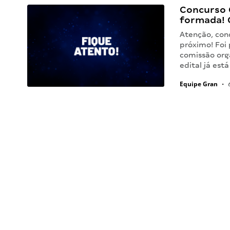
Concurso 
formada! 
Atenção, conc
próximo! Foi 
comissão org
edital já est
Equipe Gran
•
6