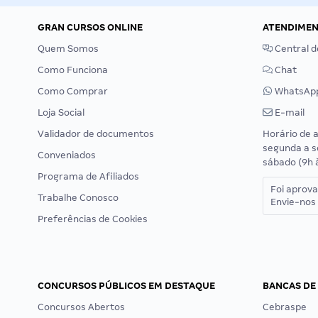
GRAN CURSOS ONLINE
ATENDIME
Quem Somos
Central d
Como Funciona
Chat
Como Comprar
WhatsAp
Loja Social
E-mail
Validador de documentos
Horário de 
segunda a s
Conveniados
sábado (9h 
Programa de Afiliados
Foi aprov
Trabalhe Conosco
Envie-nos 
Preferências de Cookies
CONCURSOS PÚBLICOS EM DESTAQUE
BANCAS DE
Concursos Abertos
Cebraspe