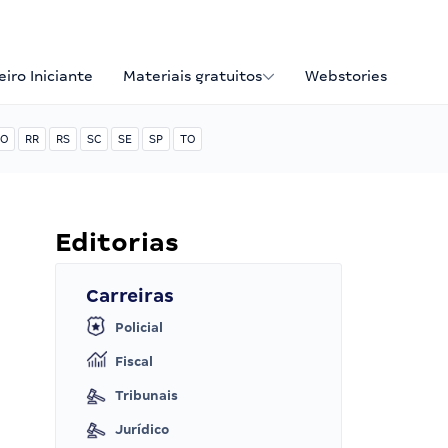
iro Iniciante
Materiais gratuitos
Webstories
O
RR
RS
SC
SE
SP
TO
Editorias
Carreiras
Policial
Fiscal
Tribunais
Jurídico