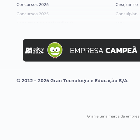
Concursos 2026
Cesgranrio
Concursos 2025
Consulplan
Concurso Nacional Unificado
FCC
Concurso Ibama
FGV
Concurso MPU
Idecan
Editais publicados
Selecon
Uniase
Vunesp
© 2012 - 2026 Gran Tecnologia e Educação S/A.
Gran é uma marca da empre