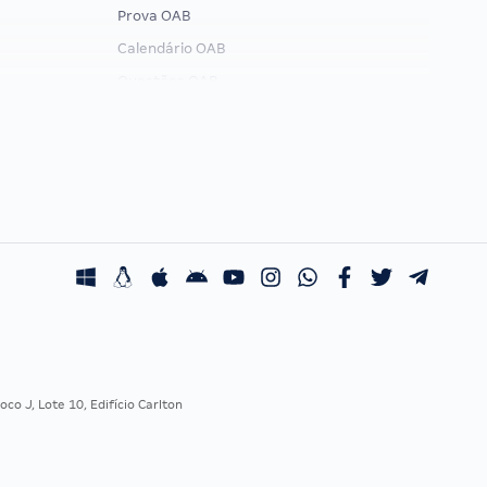
Prova OAB
Calendário OAB
Questões OAB
Recursos OAB
Exame de Ordem
co J, Lote 10, Edifício Carlton