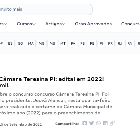
os
Cursos
Artigos
Gran Aprovados
Concurse
DF
ES
GO
MA
MG
MS
MT
PA
PB
PE
PI
PR
RJ
RN
R
Câmara Teresina PI: edital em 2022!
mil.
bre o concurso concurso Câmara Teresina PI! Foi
lo presidente, Jeová Alencar, nesta quarta-feira
 será realizado o certame da Câmara Municipal de
próximo ano (2022) para o preenchimento de…
Compartilhe:
5 de Setembro de 2021