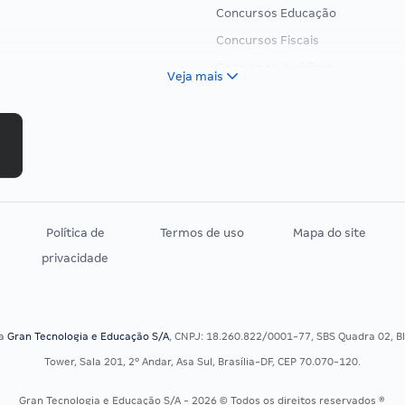
Concursos Educação
Concursos Fiscais
Concursos Jurídicos
Veja mais
Concursos Militares
Concursos Policiais
Concursos Saúde
Concursos Tribunais
Residência Multiprofissional
Política de
Termos de uso
Mapa do site
privacidade
sa
Gran Tecnologia e Educação S/A
, CNPJ: 18.260.822/0001-77, SBS Quadra 02, Blo
Tower, Sala 201, 2º Andar, Asa Sul, Brasília-DF, CEP 70.070-120.
Gran Tecnologia e Educação S/A - 2026 © Todos os direitos reservados ®