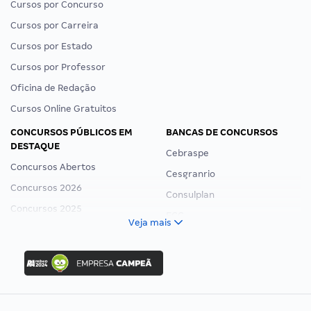
Cursos por Concurso
Cursos por Carreira
Cursos por Estado
Cursos por Professor
Oficina de Redação
Cursos Online Gratuitos
CONCURSOS PÚBLICOS EM
BANCAS DE CONCURSOS
DESTAQUE
Cebraspe
Concursos Abertos
Cesgranrio
Concursos 2026
Consulplan
Concursos 2025
FCC
Veja mais
Concurso Nacional Unificado
FGV
Concurso Ibama
Idecan
Concurso MPU
Selecon
Editais publicados
Uniase