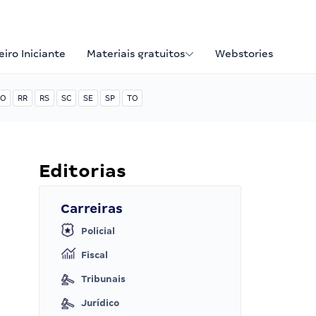
iro Iniciante
Materiais gratuitos
Webstories
O
RR
RS
SC
SE
SP
TO
Editorias
Carreiras
Policial
Fiscal
Tribunais
Jurídico