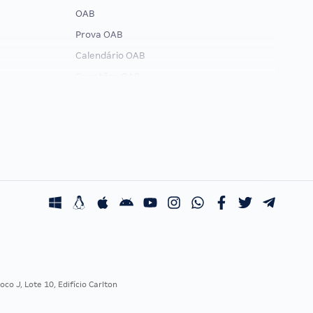
OAB
Prova OAB
Calendário OAB
Questões OAB
Recursos OAB
Exame de Ordem
co J, Lote 10, Edifício Carlton