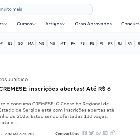
os
Cursos
Artigos
Gran Aprovados
Concurse
DF
ES
GO
MA
MG
MS
MT
PA
PB
PE
PI
PR
RJ
RN
R
OS JURÍDICO
CREMESE: inscrições abertas! Até R$ 6
re o concurso CREMESE! O Conselho Regional de
Estado de Sergipe está com inscrições abertas até
unho de 2025. Estão sendo ofertadas 110 vagas,
iata e…
Compartilhe:
•
2 de Maio de 2025