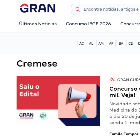
Últimas Notícias
Concurso IBGE 2026
Concurs
AC
AL
AM
AP
BA
CE
Cremese
GRAN CURS
Concurso 
mil. Veja!
Novidade sob
Medicina do 
o dia 20 de j
sendo 1 imed
Camila Campos