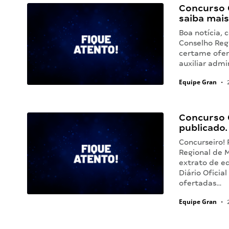
Concurso 
saiba mais
Boa notícia, 
Conselho Reg
certame ofer
auxiliar admi
Equipe Gran
•
2
Concurso 
publicado.
Concurseiro!
Regional de 
extrato de e
Diário Oficia
ofertadas…
Equipe Gran
•
2