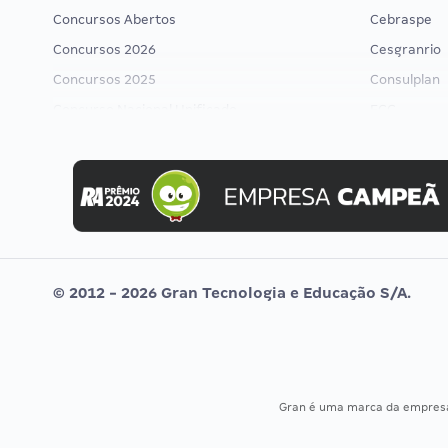
Concursos Abertos
Cebraspe
Concursos 2026
Cesgranrio
Concursos 2025
Consulplan
Concurso Nacional Unificado
FCC
Concurso Ibama
FGV
Concurso MPU
Idecan
Editais publicados
Selecon
Uniase
Vunesp
© 2012 - 2026 Gran Tecnologia e Educação S/A.
Gran é uma marca da empre