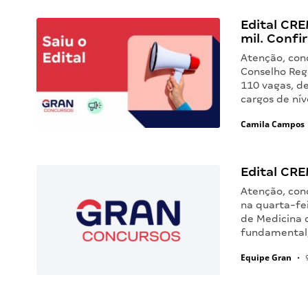
Edital CRE
mil. Confir
Atenção, conc
Conselho Reg
110 vagas, d
cargos de nív
Camila Campos
Edital CR
Atenção, conc
na quarta-fei
de Medicina 
fundamental,
Equipe Gran
•
9