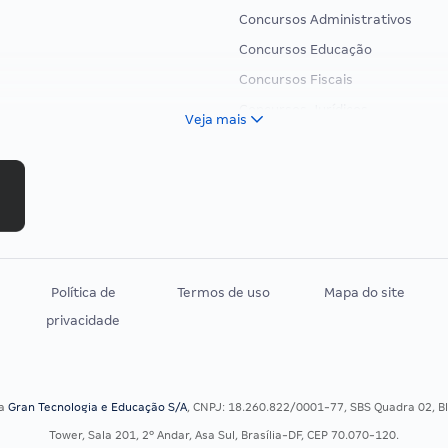
Concursos Administrativos
Concursos Educação
Concursos Fiscais
Concursos Jurídicos
Veja mais
Concursos Militares
Concursos Policiais
Concursos Saúde
Concursos Tribunais
Residência Multiprofissional
Política de
Termos de uso
Mapa do site
privacidade
sa
Gran Tecnologia e Educação S/A
, CNPJ: 18.260.822/0001-77, SBS Quadra 02, Blo
Tower, Sala 201, 2º Andar, Asa Sul, Brasília-DF, CEP 70.070-120.