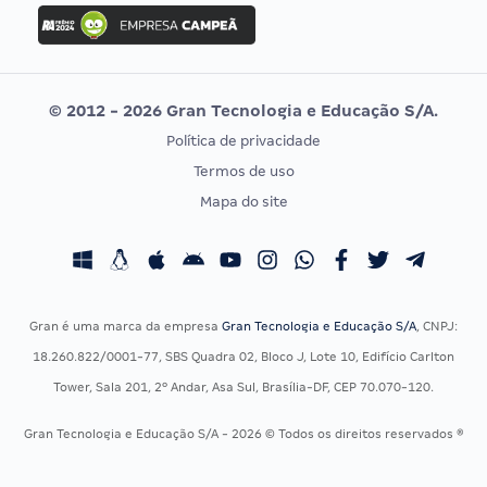
Concurso Ibama
Idecan
Concurso MPU
Selecon
Editais publicados
Uniase
© 2012 - 2026 Gran Tecnologia e Educação S/A.
Vunesp
Política de privacidade
CONCURSOS POR PROFISSÃO
EXAME DE ORDEM
Termos de uso
Concursos Administrativos
OAB
Mapa do site
Concursos Educação
Prova OAB
Concursos Fiscais
Calendário OAB
Concursos Jurídicos
Questões OAB
Concursos Militares
Recursos OAB
Gran é uma marca da empresa
Gran Tecnologia e Educação S/A
, CNPJ:
Concursos Policiais
Exame de Ordem
18.260.822/0001-77, SBS Quadra 02, Bloco J, Lote 10, Edifício Carlton
Concursos Saúde
Tower, Sala 201, 2º Andar, Asa Sul, Brasília-DF, CEP 70.070-120.
Concursos Tribunais
Gran Tecnologia e Educação S/A - 2026 © Todos os direitos reservados ®
Residência Multiprofissional