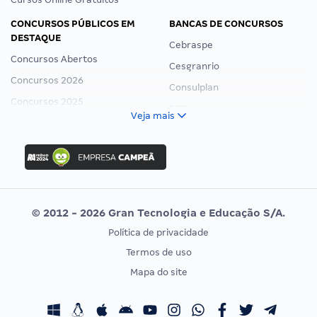
CONCURSOS PÚBLICOS EM
BANCAS DE CONCURSOS
DESTAQUE
Cebraspe
Concursos Abertos
Cesgranrio
Concursos 2026
Consulplan
Concursos 2025
FCC
Veja mais
Concurso Nacional Unificado
FGV
Concurso Ibama
Idecan
Concurso MPU
Selecon
Editais publicados
Uniase
© 2012 - 2026 Gran Tecnologia e Educação S/A.
Vunesp
Política de privacidade
CONCURSOS POR PROFISSÃO
EXAME DE ORDEM
Termos de uso
Concursos Administrativos
OAB
Mapa do site
Concursos Educação
Prova OAB
Concursos Fiscais
Calendário OAB