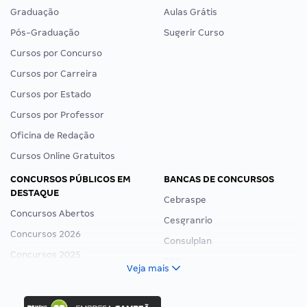
Graduação
Aulas Grátis
Pós-Graduação
Sugerir Curso
Cursos por Concurso
Cursos por Carreira
Cursos por Estado
Cursos por Professor
Oficina de Redação
Cursos Online Gratuitos
CONCURSOS PÚBLICOS EM
BANCAS DE CONCURSOS
DESTAQUE
Cebraspe
Concursos Abertos
Cesgranrio
Concursos 2026
Consulplan
Concursos 2025
FCC
Veja mais
Concurso Nacional Unificado
FGV
Concurso Ibama
Idecan