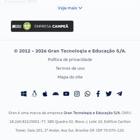
Concursos 2025
FCC
Veja mais
Concurso Nacional Unificado
FGV
Concurso Ibama
Idecan
Concurso MPU
Selecon
Editais publicados
Uniase
© 2012 - 2026 Gran Tecnologia e Educação S/A.
Vunesp
Política de privacidade
CONCURSOS POR PROFISSÃO
EXAME DE ORDEM
Termos de uso
Concursos Administrativos
OAB
Mapa do site
Concursos Educação
Prova OAB
Concursos Fiscais
Calendário OAB
Concursos Jurídicos
Questões OAB
Concursos Militares
Recursos OAB
Gran é uma marca da empresa
Gran Tecnologia e Educação S/A
, CNPJ:
Concursos Policiais
Exame de Ordem
18.260.822/0001-77, SBS Quadra 02, Bloco J, Lote 10, Edifício Carlton
Concursos Saúde
Tower, Sala 201, 2º Andar, Asa Sul, Brasília-DF, CEP 70.070-120.
Concursos Tribunais