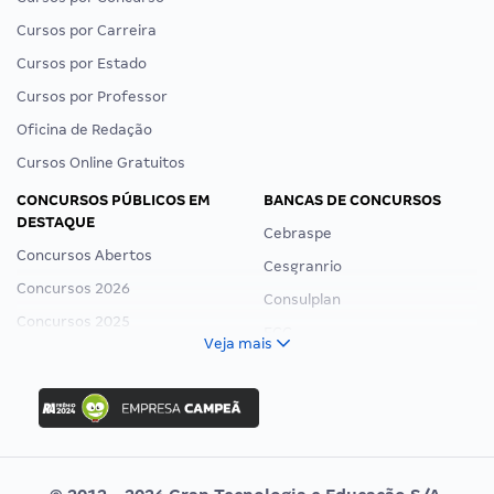
Cursos por Carreira
Cursos por Estado
Cursos por Professor
Oficina de Redação
Cursos Online Gratuitos
CONCURSOS PÚBLICOS EM
BANCAS DE CONCURSOS
DESTAQUE
Cebraspe
Concursos Abertos
Cesgranrio
Concursos 2026
Consulplan
Concursos 2025
FCC
Veja mais
Concurso Nacional Unificado
FGV
Concurso Ibama
Idecan
Concurso MPU
Selecon
Editais publicados
Uniase