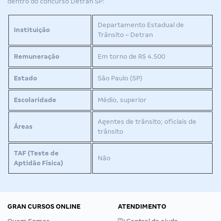
dentro do concurso Detran SP:
Departamento Estadual de
Instituição
Trânsito – Detran
Remuneração
Em torno de R$ 4.500
Estado
São Paulo (SP)
Escolaridade
Médio, superior
Agentes de trânsito; oficiais de
Áreas
trânsito
TAF (Teste de
Não
Aptidão Física)
GRAN CURSOS ONLINE
ATENDIMENTO