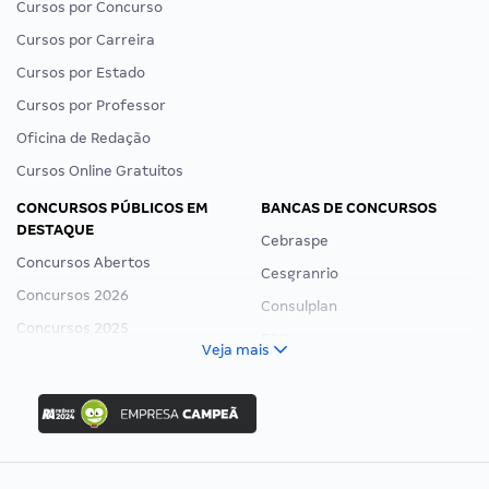
Cursos por Concurso
Cursos por Carreira
Cursos por Estado
Cursos por Professor
Oficina de Redação
Cursos Online Gratuitos
CONCURSOS PÚBLICOS EM
BANCAS DE CONCURSOS
DESTAQUE
Cebraspe
Concursos Abertos
Cesgranrio
Concursos 2026
Consulplan
Concursos 2025
FCC
Veja mais
Concurso Nacional Unificado
FGV
Concurso Ibama
Idecan
Concurso MPU
Selecon
Editais publicados
Uniase