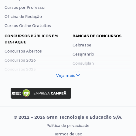
Cursos por Professor
Oficina de Redação
Cursos Online Gratuitos
CONCURSOS PÚBLICOS EM
BANCAS DE CONCURSOS
DESTAQUE
Cebraspe
Concursos Abertos
Cesgranrio
Concursos 2026
Consulplan
Concursos 2025
FCC
Veja mais
Concurso Nacional Unificado
FGV
Concurso Ibama
Idecan
Concurso MPU
Selecon
Editais publicados
Uniase
© 2012 - 2026 Gran Tecnologia e Educação S/A.
Vunesp
Política de privacidade
CONCURSOS POR PROFISSÃO
EXAME DE ORDEM
Termos de uso