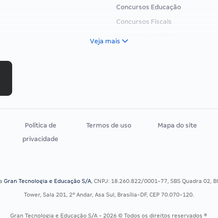
Concursos Educação
Concursos Fiscais
Concursos Jurídicos
Veja mais
Concursos Militares
Concursos Policiais
Concursos Saúde
Concursos Tribunais
Residência Multiprofissional
Política de
Termos de uso
Mapa do site
privacidade
sa
Gran Tecnologia e Educação S/A
, CNPJ: 18.260.822/0001-77, SBS Quadra 02, Blo
Tower, Sala 201, 2º Andar, Asa Sul, Brasília-DF, CEP 70.070-120.
Gran Tecnologia e Educação S/A - 2026 © Todos os direitos reservados ®