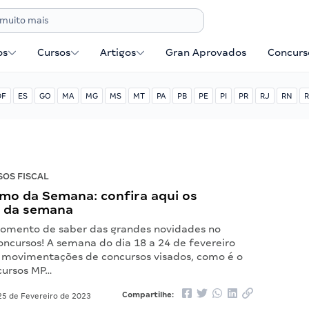
os
Cursos
Artigos
Gran Aprovados
Concurse
DF
ES
GO
MA
MG
MS
MT
PA
PB
PE
PI
PR
RJ
RN
R
OS FISCAL
mo da Semana: confira aqui os
 da semana
omento de saber das grandes novidades no
ncursos! A semana do dia 18 a 24 de fevereiro
 movimentações de concursos visados, como é o
cursos MP…
Compartilhe:
5 de Fevereiro de 2023