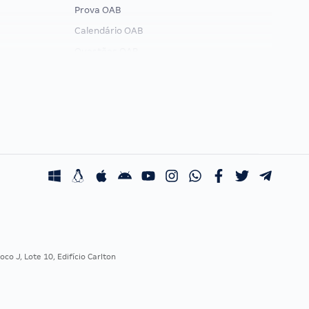
Prova OAB
Calendário OAB
Questões OAB
Recursos OAB
Exame de Ordem
co J, Lote 10, Edifício Carlton