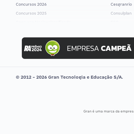
Concursos 2026
Cesgranrio
Concursos 2025
Consulplan
Concurso Nacional Unificado
FCC
Concurso Ibama
FGV
Concurso MPU
Idecan
Editais publicados
Selecon
Uniase
Vunesp
© 2012 - 2026 Gran Tecnologia e Educação S/A.
Gran é uma marca da empre