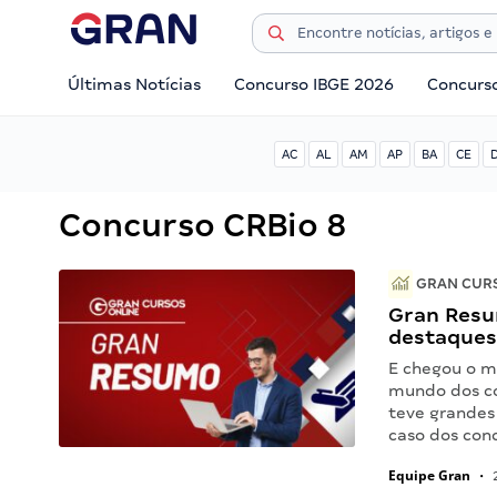
Últimas Notícias
Concurso IBGE 2026
Concurs
AC
AL
AM
AP
BA
CE
Concurso CRBio 8
GRAN CURS
Gran Resu
destaques
E chegou o m
mundo dos co
teve grandes
caso dos con
Equipe Gran
•
2