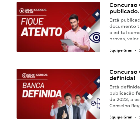
Concurso C
publicado.
Está publicad
documento t
o edital como
provas, valor
Equipe Gran
•
1
Concurso 
definida!
Está definid
publicação fe
de 2023, a es
Conselho Reg
Equipe Gran
•
1