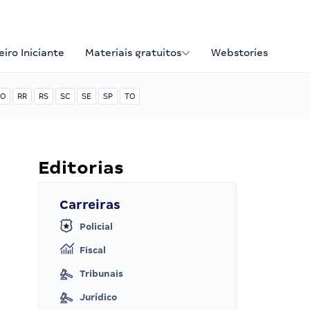
iro Iniciante
Materiais gratuitos
Webstories
O
RR
RS
SC
SE
SP
TO
Editorias
Carreiras
Policial
Fiscal
Tribunais
Jurídico