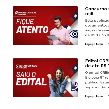
Concurso C
mil!
Está publicad
documento, o 
vagas de níve
de R$ 1.865,
Equipe Gran
•
1
Edital CR
de até R$ 
O edital CRBi
Biologia 8ª r
público. Estã
superior. As
Equipe Gran
•
1