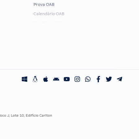
Prova OAB
Calendário OAB
Questões OAB
Recursos OAB
Exame de Ordem
co J, Lote 10, Edifício Carlton