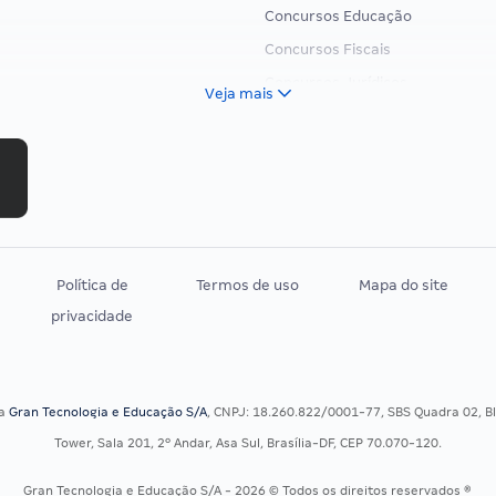
Concursos Educação
Concursos Fiscais
Concursos Jurídicos
Veja mais
Concursos Militares
Concursos Policiais
Concursos Saúde
Concursos Tribunais
Residência Multiprofissional
Política de
Termos de uso
Mapa do site
privacidade
sa
Gran Tecnologia e Educação S/A
, CNPJ: 18.260.822/0001-77, SBS Quadra 02, Blo
Tower, Sala 201, 2º Andar, Asa Sul, Brasília-DF, CEP 70.070-120.
Gran Tecnologia e Educação S/A - 2026 © Todos os direitos reservados ®