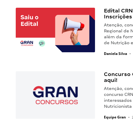
Edital CRN 
Inscrições
Atenção, conc
Regional de N
além da form
de Nutrição 
Daniela Silva
•
Concurso 
aqui!
Atenção, conc
concurso CRN 
interessados
Nutricionista
Equipe Gran
•
2