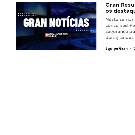
Gran Resu
os destaq
Nesta seman
concursos! F
segurança púb
dois grandes 
Equipe Gran
•
2