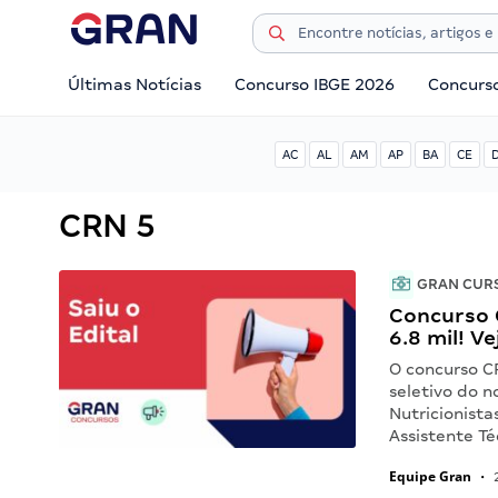
Últimas Notícias
Concurso IBGE 2026
Concurs
AC
AL
AM
AP
BA
CE
CRN 5
GRAN CUR
Concurso C
6.8 mil! Ve
O concurso C
seletivo do 
Nutricionista
Assistente Té
Equipe Gran
•
2