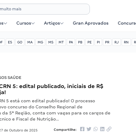
os
Cursos
Artigos
Gran Aprovados
Concurse
DF
ES
GO
MA
MG
MS
MT
PA
PB
PE
PI
PR
RJ
RN
R
SOS SAÚDE
RN 5: edital publicado, iniciais de R$
ja!
RN 5 está com edital publicado! O processo
novo concurso do Conselho Regional de
s da 5ª Região, conta com vagas para os cargos de
cnico e Fiscal de Nutrição…
Compartilhe:
7 de Outubro de 2025