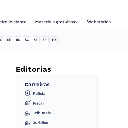
iro Iniciante
Materiais gratuitos
Webstories
O
RR
RS
SC
SE
SP
TO
Editorias
Carreiras
Policial
Fiscal
Tribunais
Jurídico