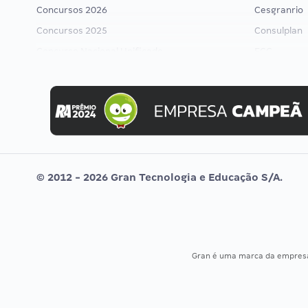
Concursos 2026
Cesgranrio
Concursos 2025
Consulplan
Concurso Nacional Unificado
FCC
Concurso Ibama
FGV
Concurso MPU
Idecan
Editais publicados
Selecon
Uniase
Vunesp
© 2012 - 2026 Gran Tecnologia e Educação S/A.
Gran é uma marca da empre