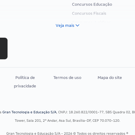
Concursos Educação
Concursos Fiscais
Concursos Jurídicos
Veja mais
Concursos Militares
Concursos Policiais
Concursos Saúde
Concursos Tribunais
Residência Multiprofissional
Política de
Termos de uso
Mapa do site
privacidade
sa
Gran Tecnologia e Educação S/A
, CNPJ: 18.260.822/0001-77, SBS Quadra 02, Blo
Tower, Sala 201, 2º Andar, Asa Sul, Brasília-DF, CEP 70.070-120.
Gran Tecnologia e Educação S/A - 2026 © Todos os direitos reservados ®