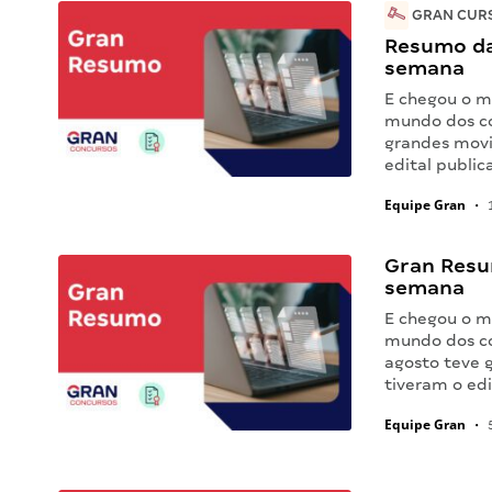
GRAN CURS
Resumo da
semana
E chegou o m
mundo dos co
grandes movi
edital public
Equipe Gran
•
1
Gran Resu
semana
E chegou o m
mundo dos co
agosto teve 
tiveram o ed
Equipe Gran
•
5