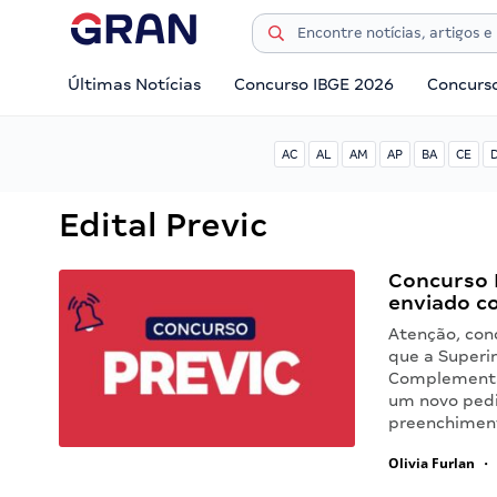
Últimas Notícias
Concurso IBGE 2026
Concurs
AC
AL
AM
AP
BA
CE
Edital Previc
Concurso P
enviado c
Atenção, conc
que a Superi
Complementar
um novo pedid
preenchimen
Olivia Furlan
•