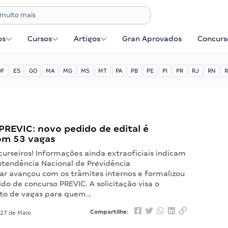
os
Cursos
Artigos
Gran Aprovados
Concurse
DF
ES
GO
MA
MG
MS
MT
PA
PB
PE
PI
PR
RJ
RN
R
REVIC: novo pedido de edital é
om 53 vagas
urseiros! Informações ainda extraoficiais indicam
ntendência Nacional de Previdência
 avançou com os trâmites internos e formalizou
o de concurso PREVIC. A solicitação visa o
to de vagas para quem…
Compartilhe:
27 de Maio