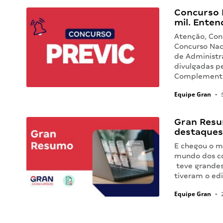
Concurso 
mil. Enten
Atenção, Conc
Concurso Nac
de Administr
divulgadas p
Complementa
Equipe Gran
•
5
Gran Resu
destaques
E chegou o m
mundo dos co
teve grandes
tiveram o edi
Equipe Gran
•
2