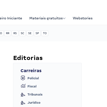
iro Iniciante
Materiais gratuitos
Webstories
O
RR
RS
SC
SE
SP
TO
Editorias
Carreiras
Policial
Fiscal
Tribunais
Jurídico