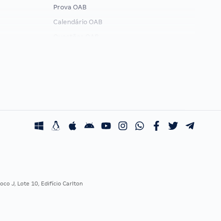
Prova OAB
Calendário OAB
Questões OAB
Recursos OAB
Exame de Ordem
co J, Lote 10, Edifício Carlton