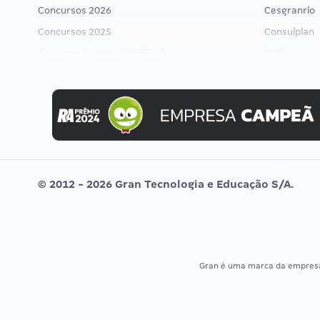
Concursos 2026
Cesgranrio
Concursos 2025
Consulplan
Concurso Nacional Unificado
FCC
Concurso Ibama
FGV
Concurso MPU
Idecan
Editais publicados
Selecon
Uniase
Vunesp
© 2012 - 2026 Gran Tecnologia e Educação S/A.
Gran é uma marca da empre