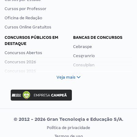
Cursos por Professor
Oficina de Redação
Cursos Online Gratuitos
CONCURSOS PÚBLICOS EM
BANCAS DE CONCURSOS
DESTAQUE
Cebraspe
Concursos Abertos
Cesgranrio
Concursos 2026
Consulplan
Concursos 2025
FCC
Veja mais
Concurso Nacional Unificado
FGV
Concurso Ibama
Idecan
Concurso MPU
Selecon
Editais publicados
Uniase
© 2012 - 2026 Gran Tecnologia e Educação S/A.
Vunesp
Política de privacidade
CONCURSOS POR PROFISSÃO
EXAME DE ORDEM
Termos de uso