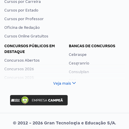
Cursos por Carreira
Cursos por Estado
Cursos por Professor
Oficina de Redação
Cursos Online Gratuitos
CONCURSOS PÚBLICOS EM
BANCAS DE CONCURSOS
DESTAQUE
Cebraspe
Concursos Abertos
Cesgranrio
Concursos 2026
Consulplan
Concursos 2025
FCC
Veja mais
Concurso Nacional Unificado
FGV
Concurso Ibama
Idecan
Concurso MPU
Selecon
Editais publicados
Uniase
© 2012 - 2026 Gran Tecnologia e Educação S/A.
Vunesp