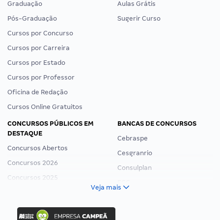
Graduação
Aulas Grátis
Pós-Graduação
Sugerir Curso
Cursos por Concurso
Cursos por Carreira
Cursos por Estado
Cursos por Professor
Oficina de Redação
Cursos Online Gratuitos
CONCURSOS PÚBLICOS EM
BANCAS DE CONCURSOS
DESTAQUE
Cebraspe
Concursos Abertos
Cesgranrio
Concursos 2026
Consulplan
Concursos 2025
FCC
Veja mais
Concurso Nacional Unificado
FGV
Concurso Ibama
Idecan