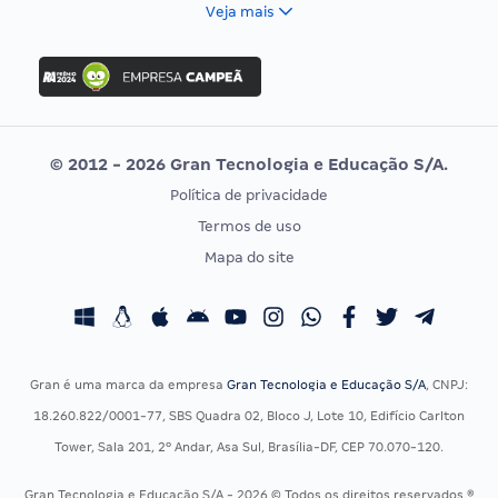
FCC
Veja mais
Concurso Nacional Unificado
FGV
Concurso Ibama
Idecan
Concurso MPU
Selecon
Editais publicados
Uniase
© 2012 - 2026 Gran Tecnologia e Educação S/A.
Vunesp
Política de privacidade
CONCURSOS POR PROFISSÃO
EXAME DE ORDEM
Termos de uso
Concursos Administrativos
OAB
Mapa do site
Concursos Educação
Prova OAB
Concursos Fiscais
Calendário OAB
Concursos Jurídicos
Questões OAB
Concursos Militares
Recursos OAB
Gran é uma marca da empresa
Gran Tecnologia e Educação S/A
, CNPJ:
Concursos Policiais
Exame de Ordem
18.260.822/0001-77, SBS Quadra 02, Bloco J, Lote 10, Edifício Carlton
Concursos Saúde
Tower, Sala 201, 2º Andar, Asa Sul, Brasília-DF, CEP 70.070-120.
Concursos Tribunais
Gran Tecnologia e Educação S/A - 2026 © Todos os direitos reservados ®