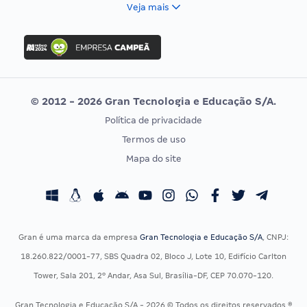
FCC
Veja mais
Concurso Nacional Unificado
FGV
Concurso Ibama
Idecan
Concurso MPU
Selecon
Editais publicados
Uniase
© 2012 - 2026 Gran Tecnologia e Educação S/A.
Vunesp
Política de privacidade
CONCURSOS POR PROFISSÃO
EXAME DE ORDEM
Termos de uso
Concursos Administrativos
OAB
Mapa do site
Concursos Educação
Prova OAB
Concursos Fiscais
Calendário OAB
Concursos Jurídicos
Questões OAB
Concursos Militares
Recursos OAB
Gran é uma marca da empresa
Gran Tecnologia e Educação S/A
, CNPJ:
Concursos Policiais
Exame de Ordem
18.260.822/0001-77, SBS Quadra 02, Bloco J, Lote 10, Edifício Carlton
Concursos Saúde
Tower, Sala 201, 2º Andar, Asa Sul, Brasília-DF, CEP 70.070-120.
Concursos Tribunais
Gran Tecnologia e Educação S/A - 2026 © Todos os direitos reservados ®