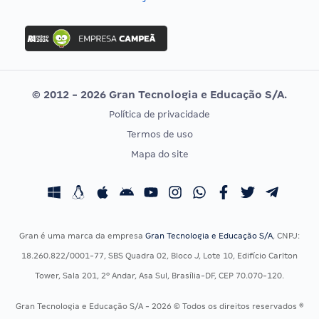
Concurso Nacional Unificado
FGV
Concurso Ibama
Idecan
Concurso MPU
Selecon
Editais publicados
Uniase
© 2012 - 2026 Gran Tecnologia e Educação S/A.
Vunesp
Política de privacidade
CONCURSOS POR PROFISSÃO
EXAME DE ORDEM
Termos de uso
Concursos Administrativos
OAB
Mapa do site
Concursos Educação
Prova OAB
Concursos Fiscais
Calendário OAB
Concursos Jurídicos
Questões OAB
Concursos Militares
Recursos OAB
Gran é uma marca da empresa
Gran Tecnologia e Educação S/A
, CNPJ:
Concursos Policiais
Exame de Ordem
18.260.822/0001-77, SBS Quadra 02, Bloco J, Lote 10, Edifício Carlton
Concursos Saúde
Tower, Sala 201, 2º Andar, Asa Sul, Brasília-DF, CEP 70.070-120.
Concursos Tribunais
Gran Tecnologia e Educação S/A - 2026 © Todos os direitos reservados ®
Residência Multiprofissional