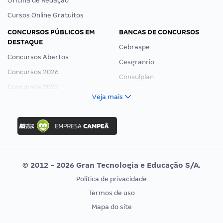
Oficina de Redação
Cursos Online Gratuitos
CONCURSOS PÚBLICOS EM
BANCAS DE CONCURSOS
DESTAQUE
Cebraspe
Concursos Abertos
Cesgranrio
Concursos 2026
Consulplan
Concursos 2025
FCC
Veja mais
Concurso Nacional Unificado
FGV
Concurso Ibama
Idecan
Concurso MPU
Selecon
Editais publicados
Uniase
© 2012 - 2026 Gran Tecnologia e Educação S/A.
Vunesp
Política de privacidade
CONCURSOS POR PROFISSÃO
EXAME DE ORDEM
Termos de uso
Concursos Administrativos
OAB
Mapa do site
Concursos Educação
Prova OAB