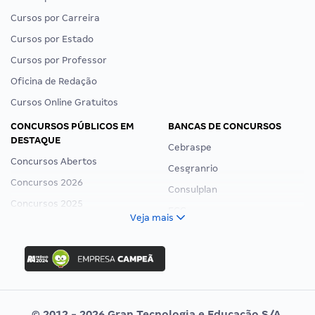
Cursos por Carreira
Cursos por Estado
Cursos por Professor
Oficina de Redação
Cursos Online Gratuitos
CONCURSOS PÚBLICOS EM
BANCAS DE CONCURSOS
DESTAQUE
Cebraspe
Concursos Abertos
Cesgranrio
Concursos 2026
Consulplan
Concursos 2025
FCC
Veja mais
Concurso Nacional Unificado
FGV
Concurso Ibama
Idecan
Concurso MPU
Selecon
Editais publicados
Uniase
© 2012 - 2026 Gran Tecnologia e Educação S/A.