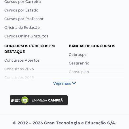
Cursos por Carreira
Cursos por Estado
Cursos por Professor
Oficina de Redação
Cursos Online Gratuitos
CONCURSOS PÚBLICOS EM
BANCAS DE CONCURSOS
DESTAQUE
Cebraspe
Concursos Abertos
Cesgranrio
Concursos 2026
Consulplan
Concursos 2025
FCC
Veja mais
Concurso Nacional Unificado
FGV
Concurso Ibama
Idecan
Concurso MPU
Selecon
Editais publicados
Uniase
© 2012 - 2026 Gran Tecnologia e Educação S/A.
Vunesp