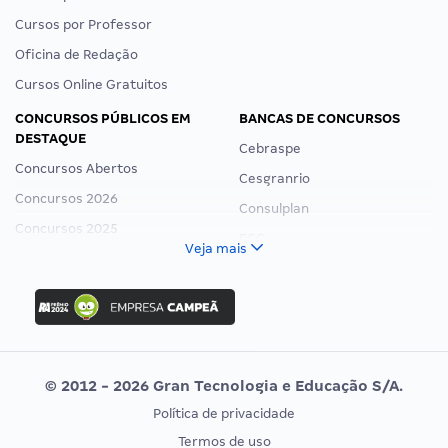
Cursos por Professor
Oficina de Redação
Cursos Online Gratuitos
CONCURSOS PÚBLICOS EM
BANCAS DE CONCURSOS
DESTAQUE
Cebraspe
Concursos Abertos
Cesgranrio
Concursos 2026
Consulplan
Concursos 2025
FCC
Veja mais
Concurso Nacional Unificado
FGV
Concurso Ibama
Idecan
Concurso MPU
Selecon
Editais publicados
Uniase
© 2012 - 2026 Gran Tecnologia e Educação S/A.
Vunesp
Política de privacidade
CONCURSOS POR PROFISSÃO
EXAME DE ORDEM
Termos de uso