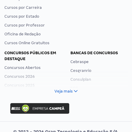
Cursos por Carreira
Cursos por Estado
Cursos por Professor
Oficina de Redação
Cursos Online Gratuitos
CONCURSOS PÚBLICOS EM
BANCAS DE CONCURSOS
DESTAQUE
Cebraspe
Concursos Abertos
Cesgranrio
Concursos 2026
Consulplan
Concursos 2025
FCC
Veja mais
Concurso Nacional Unificado
FGV
Concurso Ibama
Idecan
Concurso MPU
Selecon
Editais publicados
Uniase
© 2012 - 2026 Gran Tecnologia e Educação S/A.