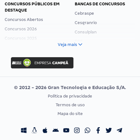
CONCURSOS PÚBLICOS EM
BANCAS DE CONCURSOS
DESTAQUE
Cebraspe
Concursos Abertos
Cesgranrio
Concursos 2026
Consulplan
Concursos 2025
FCC
Veja mais
Concurso Nacional Unificado
FGV
Concurso Ibama
Idecan
Concurso MPU
Selecon
Editais publicados
Uniase
© 2012 - 2026 Gran Tecnologia e Educação S/A.
Vunesp
Política de privacidade
CONCURSOS POR PROFISSÃO
EXAME DE ORDEM
Termos de uso
Concursos Administrativos
OAB
Mapa do site
Concursos Educação
Prova OAB
Concursos Fiscais
Calendário OAB
Concursos Jurídicos
Questões OAB