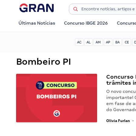
Últimas Notícias
Concurso IBGE 2026
Concurs
AC
AL
AM
AP
BA
CE
Bombeiro PI
Concurso 
trâmites 
O novo concu
importante! 
em fase de an
do Governado
Olivia Furlan
•