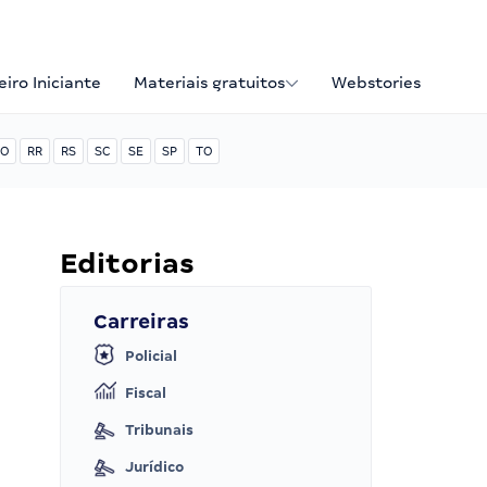
iro Iniciante
Materiais gratuitos
Webstories
O
RR
RS
SC
SE
SP
TO
Editorias
Carreiras
Policial
Fiscal
Tribunais
Jurídico