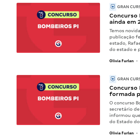
GRAN CURS
Concurso B
ainda em 
Temos novida
publicação fe
estado, Rafa
do estado e 
Olivia Furlan
•
GRAN CURS
Concurso B
formada p
O concurso B
secretário de
informou que
do Estado do 
Olivia Furlan
•