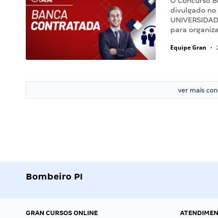
O Concurso B
divulgado no
UNIVERSIDADE
para organiz
Equipe Gran
•
2
ver mais co
Bombeiro PI
GRAN CURSOS ONLINE
ATENDIME