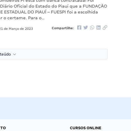
ombeiros PI está com banca contratada! Foi
 Diário Oficial do Estado do Piauí que a FUNDAÇÃO
 ESTADUAL DO PIAUÍ – FUESPI foi a escolhida
ar o certame. Para o…
Compartilhe:
1 de Março de 2023
nteúdo
NTO
CURSOS ONLINE