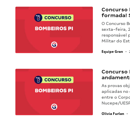
Concurso B
formada! 
O Concurso Bo
sexta-feira, 
responsável 
Militar do Es
Equipe Gran
•
2
Concurso 
andament
As provas ob
aplicadas no 
entre o Corp
Nucepe/UESP
Olivia Furlan
•