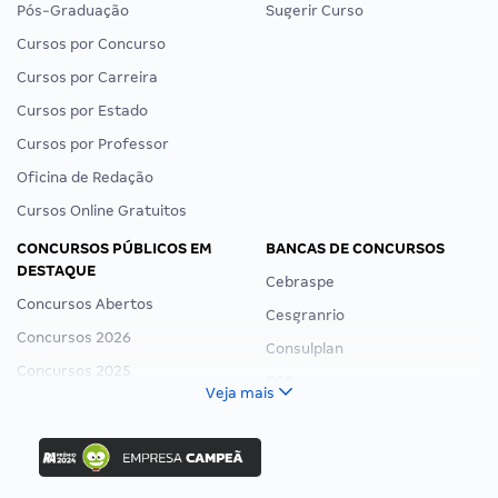
Pós-Graduação
Sugerir Curso
Cursos por Concurso
Cursos por Carreira
Cursos por Estado
Cursos por Professor
Oficina de Redação
Cursos Online Gratuitos
CONCURSOS PÚBLICOS EM
BANCAS DE CONCURSOS
DESTAQUE
Cebraspe
Concursos Abertos
Cesgranrio
Concursos 2026
Consulplan
Concursos 2025
FCC
Veja mais
Concurso Nacional Unificado
FGV
Concurso Ibama
Idecan
Concurso MPU
Selecon