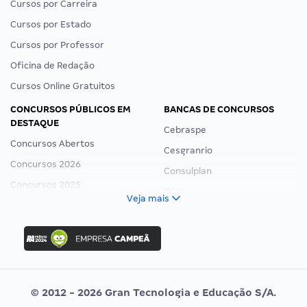
Cursos por Carreira
Cursos por Estado
Cursos por Professor
Oficina de Redação
Cursos Online Gratuitos
CONCURSOS PÚBLICOS EM
BANCAS DE CONCURSOS
DESTAQUE
Cebraspe
Concursos Abertos
Cesgranrio
Concursos 2026
Consulplan
Concursos 2025
FCC
Veja mais
Concurso Nacional Unificado
FGV
Concurso Ibama
Idecan
Concurso MPU
Selecon
Editais publicados
Uniase
© 2012 - 2026 Gran Tecnologia e Educação S/A.
Vunesp