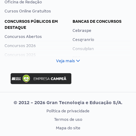
Oficina de Redação
Cursos Online Gratuitos
CONCURSOS PÚBLICOS EM
BANCAS DE CONCURSOS
DESTAQUE
Cebraspe
Concursos Abertos
Cesgranrio
Concursos 2026
Consulplan
Concursos 2025
FCC
Veja mais
Concurso Nacional Unificado
FGV
Concurso Ibama
Idecan
Concurso MPU
Selecon
Editais publicados
Uniase
© 2012 - 2026 Gran Tecnologia e Educação S/A.
Vunesp
Política de privacidade
CONCURSOS POR PROFISSÃO
EXAME DE ORDEM
Termos de uso
Concursos Administrativos
OAB
Mapa do site
Concursos Educação
Prova OAB