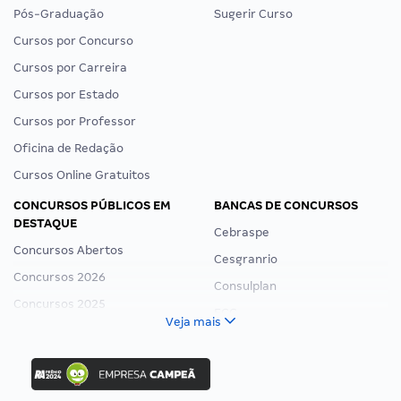
Pós-Graduação
Sugerir Curso
Cursos por Concurso
Cursos por Carreira
Cursos por Estado
Cursos por Professor
Oficina de Redação
Cursos Online Gratuitos
CONCURSOS PÚBLICOS EM
BANCAS DE CONCURSOS
DESTAQUE
Cebraspe
Concursos Abertos
Cesgranrio
Concursos 2026
Consulplan
Concursos 2025
FCC
Veja mais
Concurso Nacional Unificado
FGV
Concurso Ibama
Idecan
Concurso MPU
Selecon