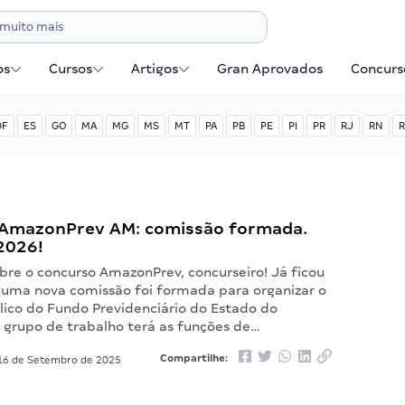
os
Cursos
Artigos
Gran Aprovados
Concurse
DF
ES
GO
MA
MG
MS
MT
PA
PB
PE
PI
PR
RJ
RN
R
AmazonPrev AM: comissão formada.
2026!
bre o concurso AmazonPrev, concurseiro! Já ficou
uma nova comissão foi formada para organizar o
lico do Fundo Previdenciário do Estado do
grupo de trabalho terá as funções de…
Compartilhe:
6 de Setembro de 2025