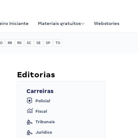
iro Iniciante
Materiais gratuitos
Webstories
O
RR
RS
SC
SE
SP
TO
Editorias
Carreiras
Policial
Fiscal
Tribunais
Jurídico