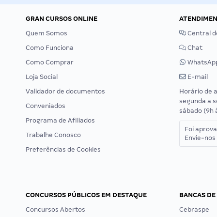
GRAN CURSOS ONLINE
ATENDIME
Quem Somos
Central d
Como Funciona
Chat
Como Comprar
WhatsAp
Loja Social
E-mail
Validador de documentos
Horário de 
segunda a s
Conveniados
sábado (9h 
Programa de Afiliados
Foi aprov
Trabalhe Conosco
Envie-nos 
Preferências de Cookies
CONCURSOS PÚBLICOS EM DESTAQUE
BANCAS DE
Concursos Abertos
Cebraspe