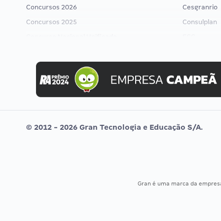
Concursos 2026
Cesgranrio
Concursos 2025
Consulplan
Concurso Nacional Unificado
FCC
Concurso Ibama
FGV
Concurso MPU
Idecan
Editais publicados
Selecon
Uniase
Vunesp
© 2012 - 2026 Gran Tecnologia e Educação S/A.
Gran é uma marca da empre