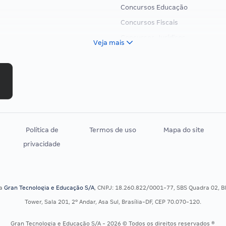
Concursos Educação
Concursos Fiscais
Concursos Jurídicos
Veja mais
Concursos Militares
Concursos Policiais
Concursos Saúde
Concursos Tribunais
Residência Multiprofissional
Política de
Termos de uso
Mapa do site
privacidade
sa
Gran Tecnologia e Educação S/A
, CNPJ: 18.260.822/0001-77, SBS Quadra 02, Blo
Tower, Sala 201, 2º Andar, Asa Sul, Brasília-DF, CEP 70.070-120.
Gran Tecnologia e Educação S/A - 2026 © Todos os direitos reservados ®