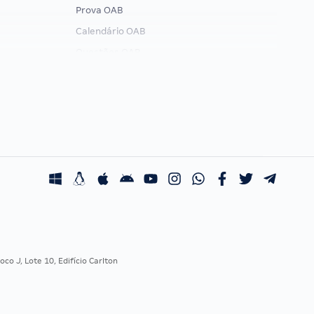
Prova OAB
Calendário OAB
Questões OAB
Recursos OAB
Exame de Ordem
co J, Lote 10, Edifício Carlton