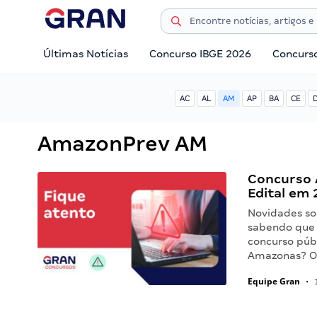
Últimas Notícias
Concurso IBGE 2026
Concurs
AC
AL
AM
AP
BA
CE
AmazonPrev AM
Concurso 
Edital em 
Novidades so
sabendo que 
concurso púb
Amazonas? O 
Equipe Gran
•
1