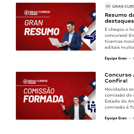
GRAN CUR
Resumo da
destaques
E chegou o h
concursos! E
tivemos movi
editais muit
Equipe Gran
•
5
Concurso 
Confira!
Novidades s
comissão do 
Estado do Ama
comissão é f
Equipe Gran
•
5