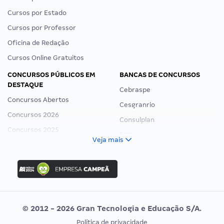
Cursos por Estado
Cursos por Professor
Oficina de Redação
Cursos Online Gratuitos
CONCURSOS PÚBLICOS EM
BANCAS DE CONCURSOS
DESTAQUE
Cebraspe
Concursos Abertos
Cesgranrio
Concursos 2026
Consulplan
Concursos 2025
FCC
Veja mais
Concurso Nacional Unificado
FGV
Concurso Ibama
Idecan
Concurso MPU
Selecon
Editais publicados
Uniase
© 2012 - 2026 Gran Tecnologia e Educação S/A.
Vunesp
Política de privacidade