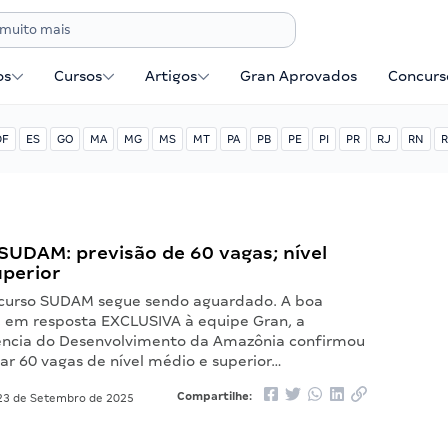
os
Cursos
Artigos
Gran Aprovados
Concurse
DF
ES
GO
MA
MG
MS
MT
PA
PB
PE
PI
PR
RJ
RN
R
SUDAM: previsão de 60 vagas; nível
uperior
curso SUDAM segue sendo aguardado. A boa
e, em resposta EXCLUSIVA à equipe Gran, a
ncia do Desenvolvimento da Amazônia confirmou
itar 60 vagas de nível médio e superior…
Compartilhe:
3 de Setembro de 2025