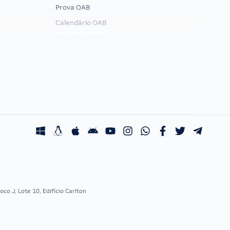
Prova OAB
Calendário OAB
Questões OAB
Recursos OAB
Exame de Ordem
co J, Lote 10, Edifício Carlton