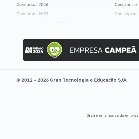
Concursos 2026
Cesgranrio
Concursos 2025
Consulplan
Concurso Nacional Unificado
FCC
Concurso Ibama
FGV
Concurso MPU
Idecan
Editais publicados
Selecon
Uniase
Vunesp
© 2012 - 2026 Gran Tecnologia e Educação S/A.
Gran é uma marca da empre