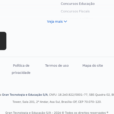
Concursos Educação
Concursos Fiscais
Concursos Jurídicos
Veja mais
Concursos Militares
Concursos Policiais
Concursos Saúde
Concursos Tribunais
Residência Multiprofissional
Política de
Termos de uso
Mapa do site
privacidade
sa
Gran Tecnologia e Educação S/A
, CNPJ: 18.260.822/0001-77, SBS Quadra 02, Blo
Tower, Sala 201, 2º Andar, Asa Sul, Brasília-DF, CEP 70.070-120.
Gran Tecnologia e Educação S/A - 2026 © Todos os direitos reservados ®