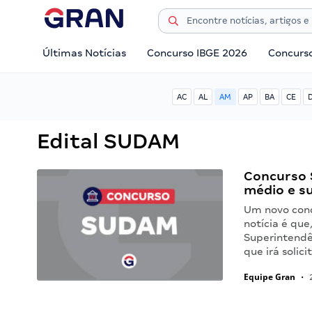
Últimas Notícias
Concurso IBGE 2026
Concurs
AC
AL
AM
AP
BA
CE
Edital SUDAM
Concurso 
médio e s
Um novo con
notícia é qu
Superintendê
que irá solic
Equipe Gran
•
2