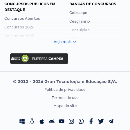
CONCURSOS PÚBLICOS EM
BANCAS DE CONCURSOS
DESTAQUE
Cebraspe
Concursos Abertos
Cesgranrio
Concursos 2026
Consulplan
Concursos 2025
FCC
Veja mais
Concurso Nacional Unificado
FGV
Concurso Ibama
Idecan
Concurso MPU
Selecon
Editais publicados
Uniase
© 2012 - 2026 Gran Tecnologia e Educação S/A.
Vunesp
Política de privacidade
CONCURSOS POR PROFISSÃO
EXAME DE ORDEM
Termos de uso
Concursos Administrativos
OAB
Mapa do site
Concursos Educação
Prova OAB
Concursos Fiscais
Calendário OAB
Concursos Jurídicos
Questões OAB